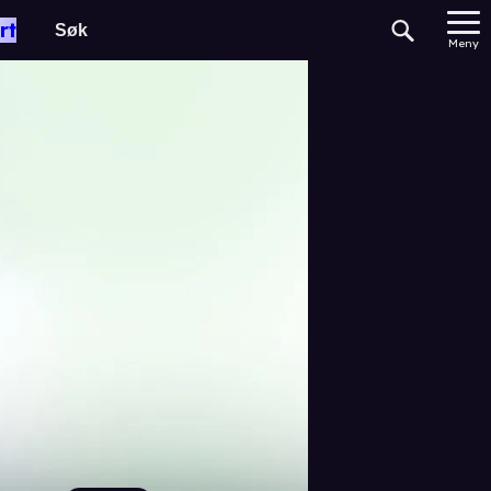
rt
Meny