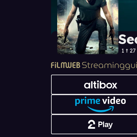
Se
1 t 27