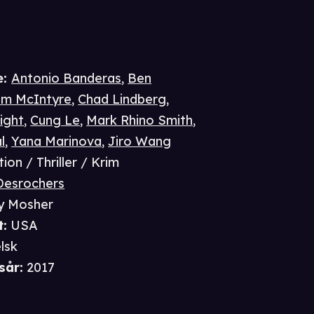
e
:
Antonio Banderas
,
Ben
am McIntyre
,
Chad Lindberg
,
ight
,
Cung Le
,
Mark Rhino Smith
,
l
,
Yana Marinova
,
Jiro Wang
ion / Thriller / Krim
 Desrochers
y Mosher
t
:
USA
lsk
sår
:
2017