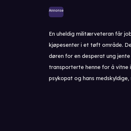
Annonse
En uheldig militærveteran får jo
kjøpesenter i et tøft område. D
døren for en desperat ung jente
transporterte henne for å vitne i
psykopat og hans medskyldige, so