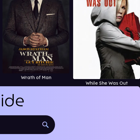
Wrath of Man
While She Was Out