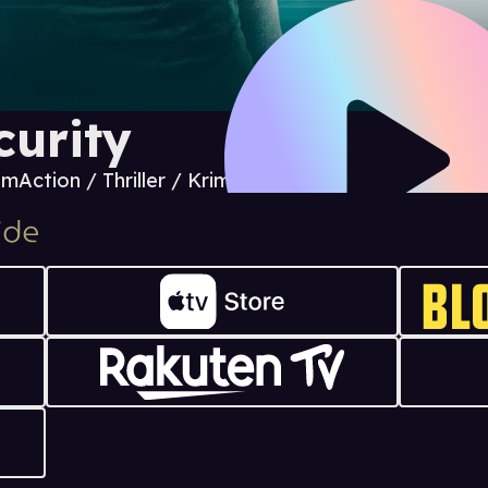
curity
 m
Action / Thriller / Krim