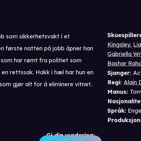
Skuespiller
bb som sikkerhetsvakt i et
Kingsley
,
Li
en første natten på jobb åpner han
Gabriella Wr
 som har rømt fra politiet som
Bashar Raha
 en rettssak. Hakk i hæl har hun en
Sjanger
:
Act
Regi
:
Alain
m gjør alt for å eliminere vitnet.
Manus
:
Ton
Nasjonalite
Språk
:
Enge
Produksjon
Gi din vurdering: