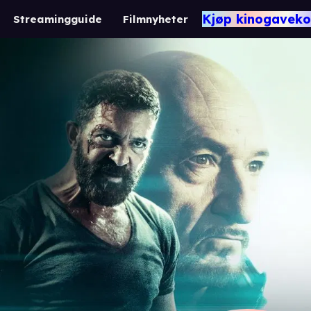
Kjøp kinogaveko
Streamingguide
Filmnyheter