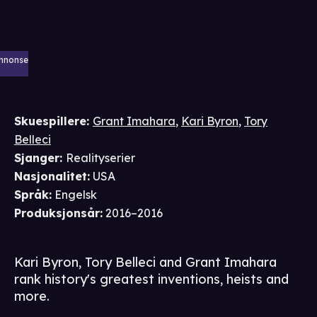
nnonse
Skuespillere
:
Grant Imahara
,
Kari Byron
,
Tory
Belleci
Sjanger
:
Realityserier
Nasjonalitet
:
USA
Språk
:
Engelsk
Produksjonsår
:
2016–2016
Kari Byron, Tory Belleci and Grant Imahara
rank history's greatest inventions, heists and
more.