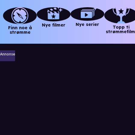
Nye serier
Nye filmer
Topp ti
Finn noe å
strømmefilm
strømme
Annonse