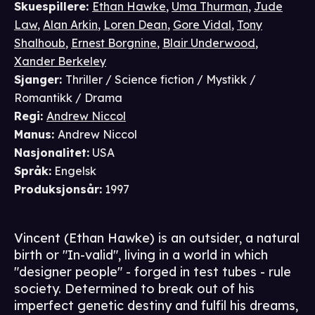
Skuespillere
:
Ethan Hawke
,
Uma Thurman
,
Jude
Law
,
Alan Arkin
,
Loren Dean
,
Gore Vidal
,
Tony
Shalhoub
,
Ernest Borgnine
,
Blair Underwood
,
Xander Berkeley
Sjanger
:
Thriller / Science fiction / Mystikk /
Romantikk / Drama
Regi
:
Andrew Niccol
Manus
:
Andrew Niccol
Nasjonalitet
:
USA
Språk
:
Engelsk
Produksjonsår
:
1997
Vincent (Ethan Hawke) is an outsider, a natural
birth or "In-valid", living in a world in which
"designer people" - forged in test tubes - rule
society. Determined to break out of his
imperfect genetic destiny and fulfil his dreams,