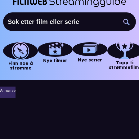
Nye serier
Nye filmer
Topp ti
Finn noe å
strømmefilm
strømme
Annonse