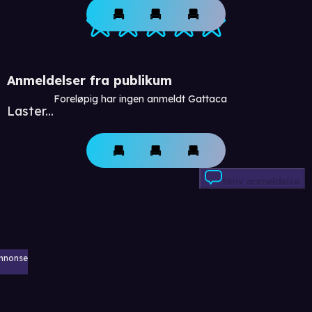
Anmeldelser fra publikum
Foreløpig har ingen anmeldt Gattaca
Laster...
Skriv anmeldelse
nnonse