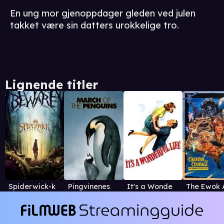
En ung mor gjenoppdager gleden ved julen
takket være sin datters urokkelige tro.
Lignende titler
Spiderwick-krønikene
Pingvinenes marsj
It's a Wonderful Life (1946)