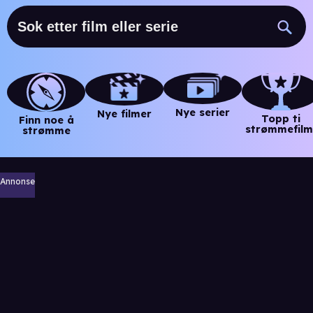
Nye serier
Nye filmer
Topp ti
Finn noe å
strømmefilm
strømme
Annonse