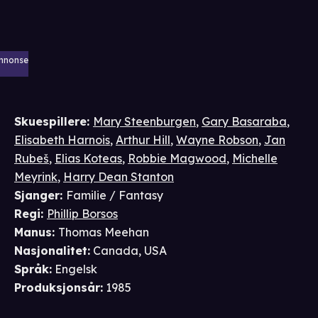
nnonse
Skuespillere
:
Mary Steenburgen
,
Gary Basaraba
,
Elisabeth Harnois
,
Arthur Hill
,
Wayne Robson
,
Jan
Rubeš
,
Elias Koteas
,
Robbie Magwood
,
Michelle
Meyrink
,
Harry Dean Stanton
Sjanger
:
Familie / Fantasy
Regi
:
Phillip Borsos
Manus
:
Thomas Meehan
Nasjonalitet
:
Canada, USA
Språk
:
Engelsk
Produksjonsår
:
1985