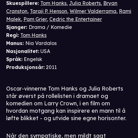
Skuespillere
:
Tom Hanks
,
Julia Roberts
,
Bryan
Cranston
,
Taraji P. Henson
,
Wilmer Valderrama
,
Rami
Malek
,
Pam Grier
,
Cedric the Entertainer
Sjanger
:
Drama / Komedie
Regi
:
Tom Hanks
Manus
:
Nia Vardalos
Nasjonalitet
:
USA
Språk
:
Engelsk
Produksjonsår
:
2011
Oscar-vinnerne Tom Hanks og Julia Roberts
står øverst på rollelisten i dramaet og
komedien om Larry Crown, i en film om
hvordan motgang kan inspirere en mann til å
løfte blikket - og utvide sine egne horisonter.
Når den sympatiske, men mildt sagt