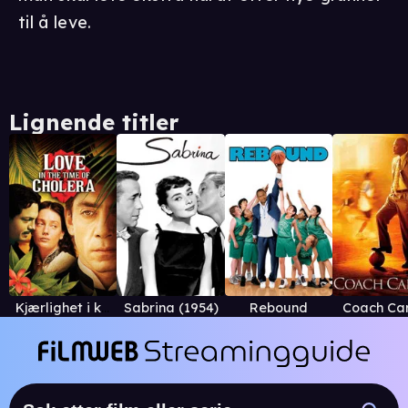
til å leve.
Lignende titler
Kjærlighet i koleraens tid
Sabrina (1954)
Rebound
Coach Ca