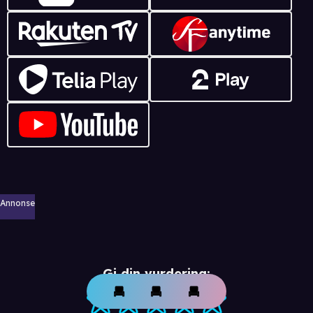
Annonse
Gi din vurdering: