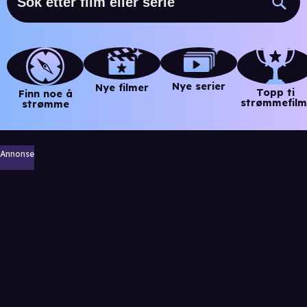
Nye serier
Nye filmer
Topp ti
Finn noe å
strømmefilm
strømme
Annonse