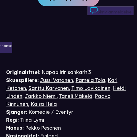
Skriv anmeldelse
nnonse
Originaltittel:
Napapiirin sankarit 3
Skuespillere
:
Jussi Vatanen
,
Pamela Tola
,
Kari
Ketonen
,
Santtu Karvonen
,
Timo Lavikainen
,
Heidi
Lindén
,
Jarkko Niemi
,
Taneli Mäkelä
,
Paavo
Kinnunen
,
Kaisa Hela
Sjanger
:
Komedie / Eventyr
Regi
:
Tiina Lymi
Manus
:
Pekko Pesonen
Nasjonalitet
:
Finland