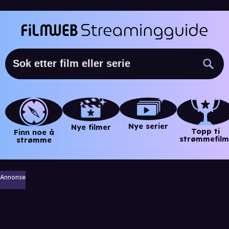
Nye serier
Nye filmer
Topp ti
Finn noe å
strømmefilm
strømme
Annonse