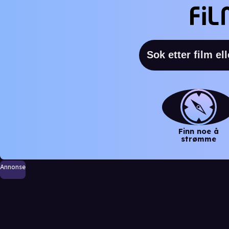
Finn noe å
strømme
Annonse