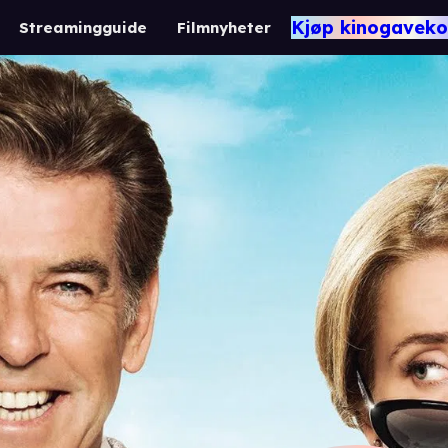
Kjøp kinogaveko
Streamingguide
Filmnyheter