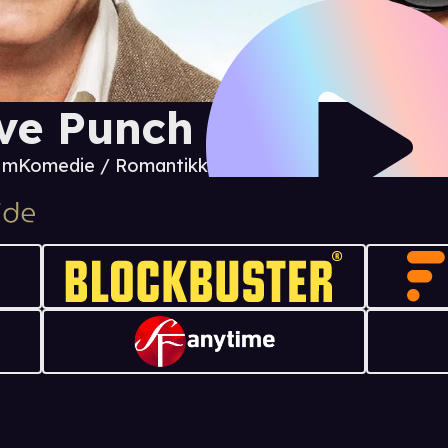
ve Punch
4 m
Komedie / Romantikk / Drama