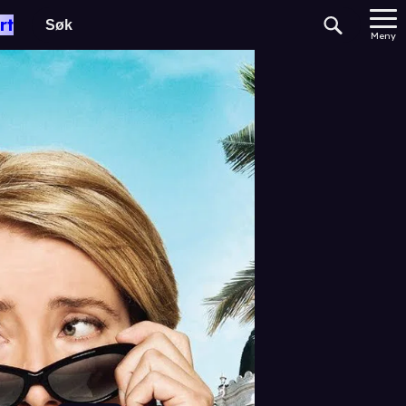
rt
Meny