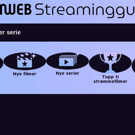
Nye serier
Nye filmer
Topp ti
strømmefilmer