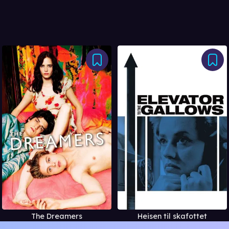
The Dreamers
Heisen til skafottet