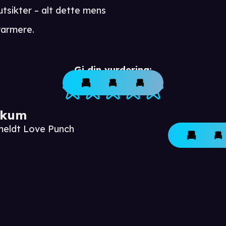
tsikter – alt dette mens
 varmere.
Gi din vurdering:
ikum
meldt Love Punch