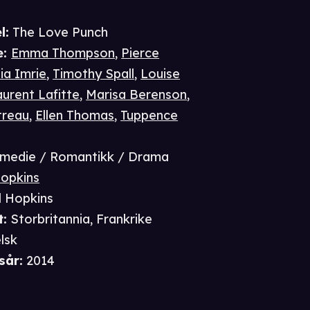
l:
The Love Punch
e
:
Emma Thompson
,
Pierce
ia Imrie
,
Timothy Spall
,
Louise
urent Lafitte
,
Marisa Berenson
,
treau
,
Ellen Thomas
,
Tuppence
medie / Romantikk / Drama
Hopkins
l Hopkins
t
:
Storbritannia, Frankrike
lsk
sår
:
2014