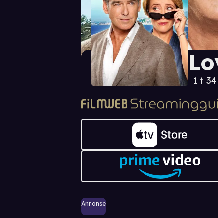
Lo
1 t 3
Annonse