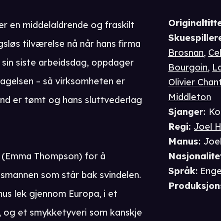
Originaltitte
er en middelaldrende og fraskilt
Skuespiller
løs tilværelse nå når hans firma
Brosnan
,
Cel
sin siste arbeidsdag, oppdager
Bourgoin
,
La
tagelsen – så virksomheten er
Olivier Chan
Middleton
nd er tømt og hans sluttvederlag
Sjanger
:
Ko
Regi
:
Joel 
Manus
:
Joe
ne (Emma Thompson) for å
Nasjonalite
Språk
:
Enge
gsmannen som står bak svindelen.
Produksjon
mus lek gjennom Europa, i et
er, og et smykketyveri som kanskje