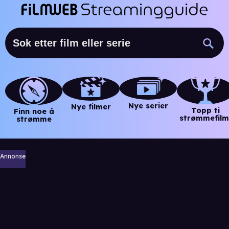
Nye serier
Nye filmer
Topp ti
Finn noe å
strømmefilm
strømme
Annonse