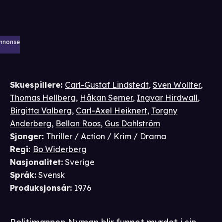
nnonse
Skuespillere
:
Carl-Gustaf Lindstedt
,
Sven Wollter
,
Thomas Hellberg
,
Håkan Serner
,
Ingvar Hirdwall
,
Birgitta Valberg
,
Carl-Axel Heiknert
,
Torgny
Anderberg
,
Bellan Roos
,
Gus Dahlström
Sjanger
:
Thriller / Action / Krim / Drama
Regi
:
Bo Widerberg
Nasjonalitet
:
Sverige
Språk
:
Svensk
Produksjonsår
:
1976