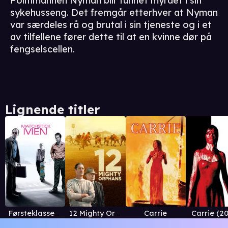
Politimannen Nyman blir funnet myrdet i sin
sykehusseng. Det fremgår etterhver at Nyman
var særdeles rå og brutal i sin tjeneste og i et
av tilfellene fører dette til at en kvinne dør på
fengselscellen.
Lignende titler
Førsteklasses svindlere
12 Mighty Orphans
Carrie
Carrie (2