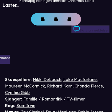
Foreløpig har ingen anmeldt Christmas Land
Laster...
Skriv anmeldelse
nnonse
Skuespillere
:
Nikki DeLoach
,
Luke Macfarlane
,
Maureen McCormick
,
Richard Karn
,
Chonda Pierce
,
Cynthia Gibb
Sjanger
:
Familie / Romantikk / TV-filmer
Regi
:
Sam Irvin