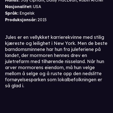
Manus
:
Jay Cipriani
,
Daisy MacLean
,
Robin Archer
Nasjonalitet
:
USA
Språk
:
Engelsk
Produksjonsår
:
2015
Jules er en vellykket karrierekvinne med stilig
kjæreste og leilighet i New York. Men de beste
barndomsminnene har hun fra juleferiene på
landet, der mormoren hennes drev en
juletrefarm med tilhørende nisseland. Når hun
arver mormorens eiendom, må hun velge
mellom å selge og å ruste opp den nedslitte
fornøyelsesparken som lokalbefolkningen er
så glad i.