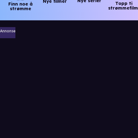
Nye serier
Nye filmer
Topp ti
Finn noe å
strømmefilm
strømme
Annonse