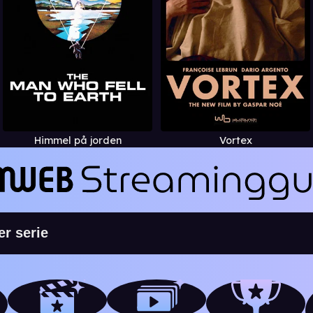
Himmel på jorden
Vortex