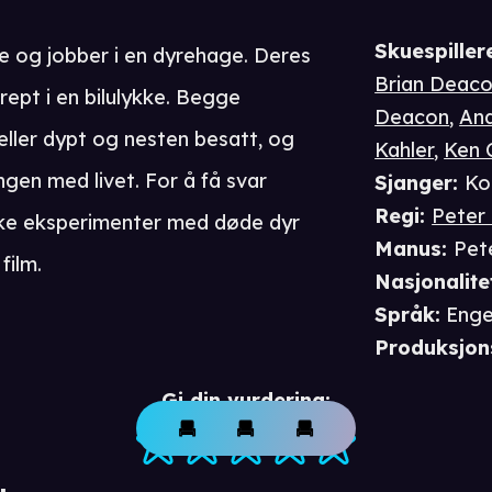
Skuespiller
re og jobber i en dyrehage. Deres
Brian Deac
drept i en bilulykke. Begge
Deacon
,
And
ller dypt og nesten besatt, og
Kahler
,
Ken 
en med livet. For å få svar
Sjanger
:
Ko
Regi
:
Peter
ske eksperimenter med døde dyr
Manus
:
Pet
film.
Nasjonalite
Språk
:
Enge
Produksjon
Gi din vurdering: