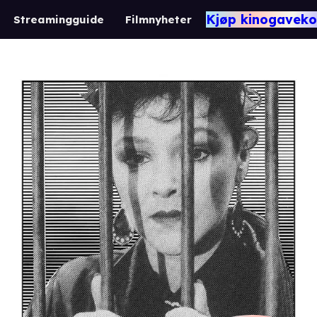
Kjøp kinogaveko
Streamingguide
Filmnyheter