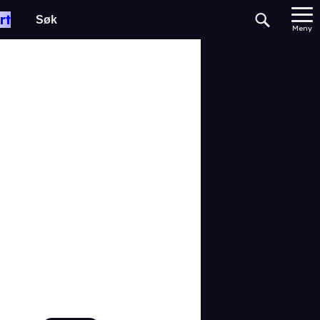
rt
Meny