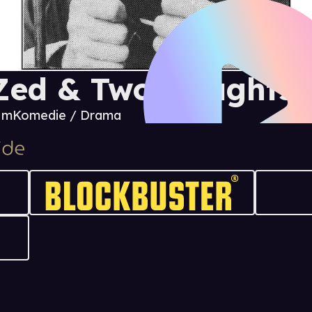
Zed & Two Noughts
6 m
Komedie / Drama