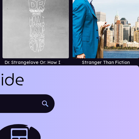
Dr. Strangelove Or: How I Learned to Stop Worrying and Love the Bomb
Stranger Than Fiction