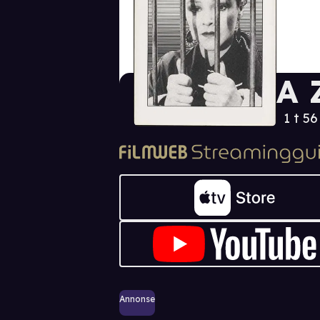
A 
1 t 5
Annonse