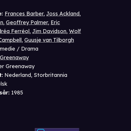
e
:
Frances Barber
,
Joss Ackland
,
on
,
Geoffrey Palmer
,
Eric
réa Ferréol
,
Jim Davidson
,
Wolf
Campbell
,
Guusje van Tilborgh
medie / Drama
 Greenaway
er Greenaway
t
:
Nederland, Storbritannia
lsk
sår
:
1985