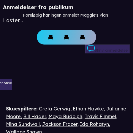
Anmeldelser fra publikum
Foreløpig har ingen anmeldt Maggie's Plan
Laster...
Skriv anmeldelse
nnonse
Skuespillere
:
Greta Gerwig
,
Ethan Hawke
,
Julianne
Moore
,
Bill Hader
,
Maya Rudolph
,
Travis Fimmel
,
Mina Sundwall
,
Jackson Frazer
,
Ida Rohatyn
,
Wallace Shawn