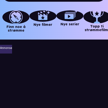
Nye serier
Nye filmer
Topp ti
Finn noe å
strømmefilm
strømme
Annonse