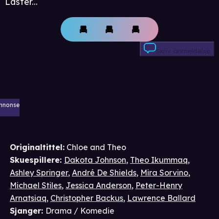
Laster...
Skriv anmeldelse
nnonse
Originaltittel:
Chloe and Theo
Skuespillere
:
Dakota Johnson
,
Theo Ikummaq
,
Ashley Springer
,
André De Shields
,
Mira Sorvino
,
Michael Stiles
,
Jessica Anderson
,
Peter-Henry
Arnatsiaq
,
Christopher Backus
,
Lawrence Ballard
Sjanger
:
Drama / Komedie