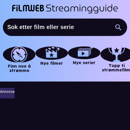
Nye serier
Nye filmer
Topp ti
Finn noe å
strømmefilm
strømme
Annonse