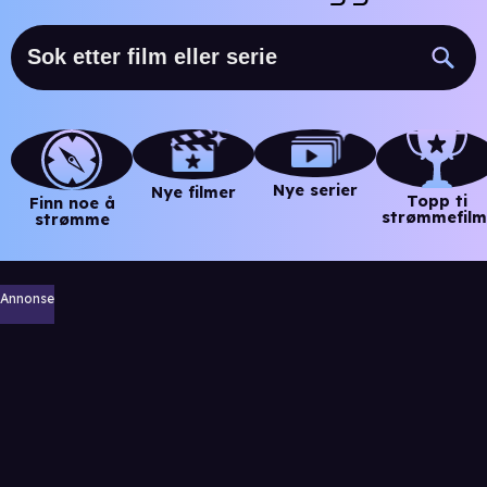
Nye serier
Nye filmer
Topp ti
Finn noe å
strømmefilm
strømme
Annonse