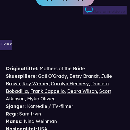
Skriv anmeldelse
nnonse
Originaltittel:
Mothers of the Bride
Skuespillere
:
Gail O'Grady
,
Betsy Brandt
,
Julie
Brown
,
Roy Werner
,
Carolyn Hennesy
,
Daniela
Bobadilla
,
Frank Cappello
,
Debra Wilson
,
Scott
Atkinson
,
Myko Olivier
Sjanger
:
Komedie / TV-filmer
Regi
:
Sam Irvin
Manus
:
Nina Weinman
Nasjonalitet
:
USA