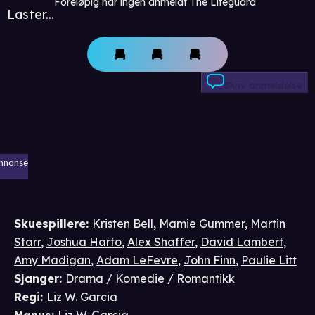
Foreløpig har ingen anmeldt The Lifeguard
Laster...
Skriv anmeldelse
nnonse
Skuespillere
:
Kristen Bell
,
Mamie Gummer
,
Martin
Starr
,
Joshua Harto
,
Alex Shaffer
,
David Lambert
,
Amy Madigan
,
Adam LeFevre
,
John Finn
,
Paulie Litt
Sjanger
:
Drama / Komedie / Romantikk
Regi
:
Liz W. Garcia