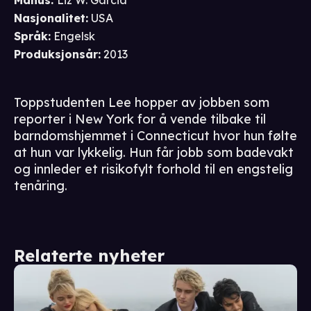
Manus
:
Liz W. Garcia
Nasjonalitet
:
USA
Språk
:
Engelsk
Produksjonsår
:
2013
Toppstudenten Lee hopper av jobben som
reporter i New York for å vende tilbake til
barndomshjemmet i Connecticut hvor hun følte
at hun var lykkelig. Hun får jobb som badevakt
og innleder et risikofylt forhold til en engstelig
tenåring.
Relaterte nyheter