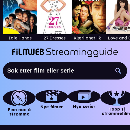
Idle Hands
27 Dresses
Kjærlighet i koleraens tid
Nye serier
Nye filmer
Topp ti
Finn noe å
strømmefilm
strømme