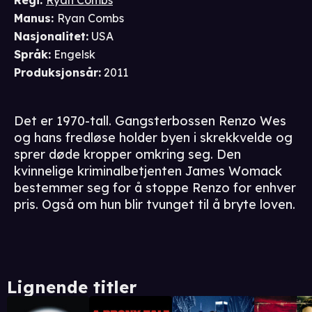
Regi
:
Ryan Combs
Manus
:
Ryan Combs
Nasjonalitet
:
USA
Språk
:
Engelsk
Produksjonsår
:
2011
Det er 1970-tall. Gangsterbossen Renzo Wes
og hans fredløse holder byen i skrekkvelde og
sprer døde kropper omkring seg. Den
kvinnelige kriminalbetjenten James Womack
bestemmer seg for å stoppe Renzo for enhver
Lignende titler