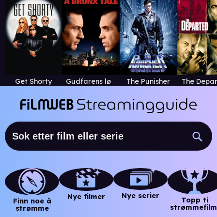
Get Shorty
Gudfarens løpegutt
The Punisher
The Depa
Nye serier
Nye filmer
Topp ti
Finn noe å
strømmefilm
strømme