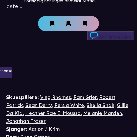
Foreløpig har ingen anmeldt Mafia
Laster...
Skriv anmeldelse
nnonse
Skuespillere
:
Ving Rhames
,
Pam Grier
,
Robert
Patrick
,
Sean Derry
,
Persia White
,
Sheila Shah
,
Gillie
Da Kid
,
Heather Rae El Moussa
,
Melanie Marden
,
Jonathan Fraser
Sjanger
:
Action / Krim