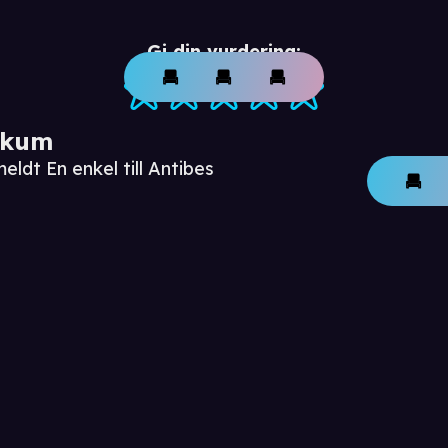
Gi din vurdering:
ikum
eldt En enkel till Antibes