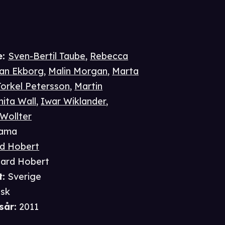
e
:
Sven-Bertil Taube
,
Rebecca
an Ekborg
,
Malin Morgan
,
Marta
Torkel Petersson
,
Martin
nita Wall
,
Iwar Wiklander
,
 Wollter
ama
rd Hobert
hard Hobert
t
:
Sverige
sk
sår
:
2011