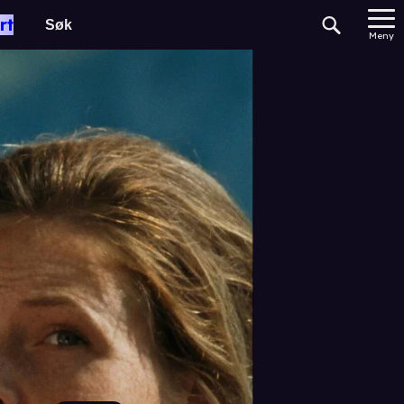
rt
Meny