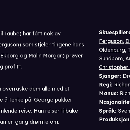
Skuespiller
 Taube) har fått nok av
Ferguson
,
D
erguson) som stjeler tingene hans
Oldenburg
,
 Ekborg og Malin Morgan) prøver
Sundbom
,
A
g profitt.
Christopher
Sjanger
:
Dr
Regi
:
Richa
 overraske dem alle med et
Manus
:
Ric
oe å tenke på. George pakker
Nasjonalite
mlende reise. Han reiser tilbake
Språk
:
Sven
Produksjon
han en gang drømte om.