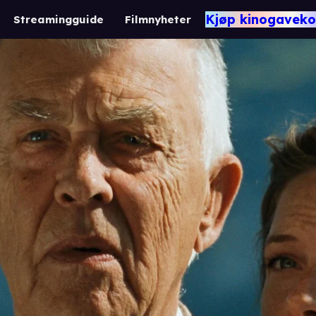
Kjøp kinogaveko
Streamingguide
Filmnyheter