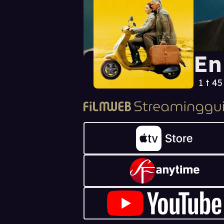
En
1 t 4