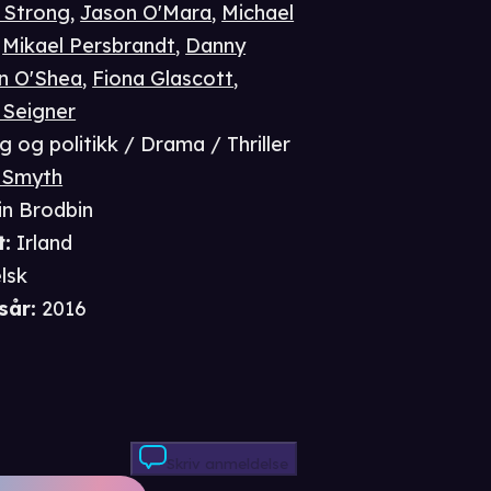
 Strong
,
Jason O'Mara
,
Michael
,
Mikael Persbrandt
,
Danny
n O'Shea
,
Fiona Glascott
,
 Seigner
g og politikk / Drama / Thriller
e Smyth
in Brodbin
t
:
Irland
lsk
sår
:
2016
Skriv anmeldelse