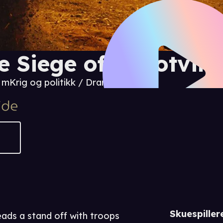
e Siege of Jadotville
8 m
Krig og politikk / Drama / Thriller
Skuespiller
ads a stand off with troops