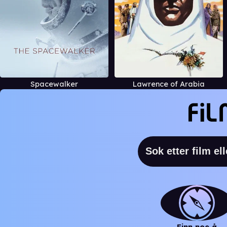
Spacewalker
Lawrence of Arabia
Finn noe å