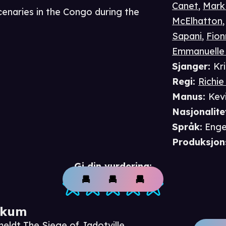
Canet
,
Mark
enaries in the Congo during the
McElhatton
Sapani
,
Fion
Emmanuelle
Sjanger
:
Kri
Regi
:
Richi
Manus
:
Kev
Nasjonalite
Språk
:
Enge
Produksjon
Gi din vurdering:
ikum
eldt The Siege of Jadotville