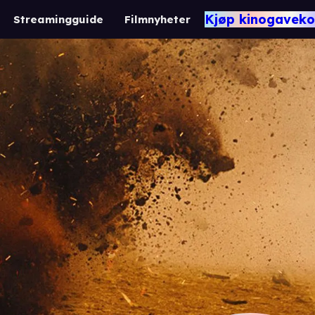
Kjøp kinogaveko
Streamingguide
Filmnyheter