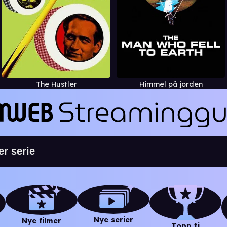
The Hustler
Himmel på jorden
Nye serier
Nye filmer
Topp ti