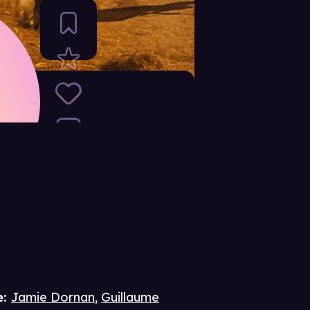
e
:
Jamie Dornan
,
Guillaume