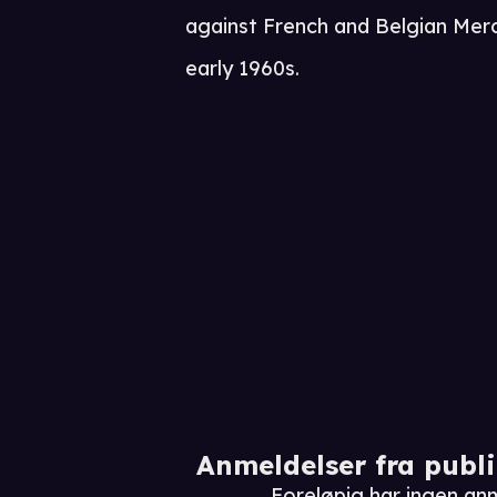
against French and Belgian Merc
early 1960s.
Anmeldelser fra publ
Foreløpig har ingen anm