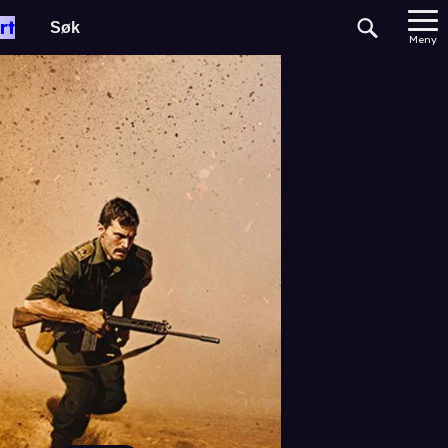
rt
Meny