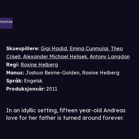
nnonse
Skuespillere
:
Gigi Hadid
,
Emina Cunmulaj
,
Theo
Crisell
,
Alexander Michael Helisek
,
Antony Langdon
Regi
:
Roxine Helberg
Manus
:
Joshua Beirne-Golden
,
Roxine Helberg
Språk
:
Engelsk
Produksjonsår
:
2011
In an idyllic setting, fifteen year-old Andreas
love for her father is turned around forever.