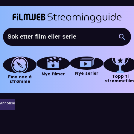
Nye serier
Nye filmer
Topp ti
Finn noe å
strømmefilm
strømme
Annonse