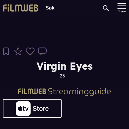
Meny
Virgin Eyes
23