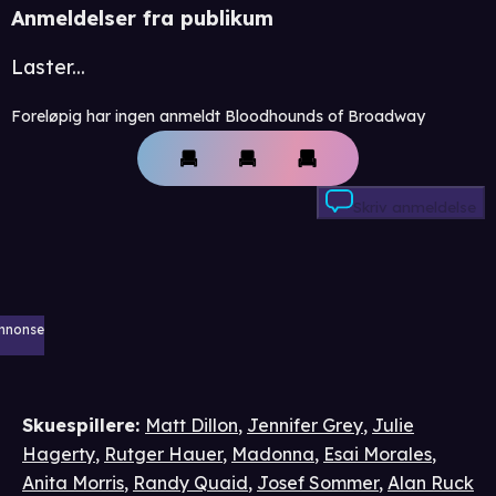
Anmeldelser fra publikum
Laster...
Foreløpig har ingen anmeldt Bloodhounds of Broadway
Skriv anmeldelse
nnonse
Skuespillere
:
Matt Dillon
,
Jennifer Grey
,
Julie
Hagerty
,
Rutger Hauer
,
Madonna
,
Esai Morales
,
Anita Morris
,
Randy Quaid
,
Josef Sommer
,
Alan Ruck