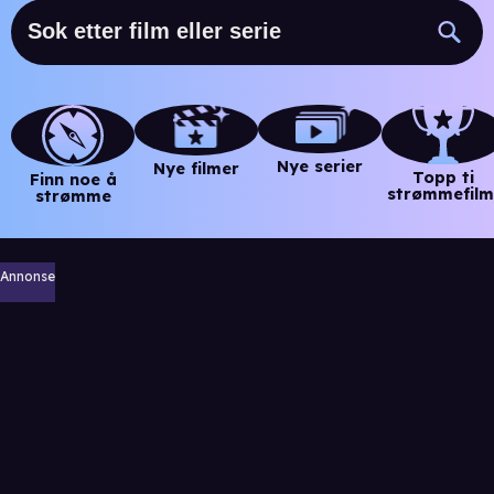
Nye serier
Nye filmer
Topp ti
Finn noe å
strømmefilm
strømme
Annonse