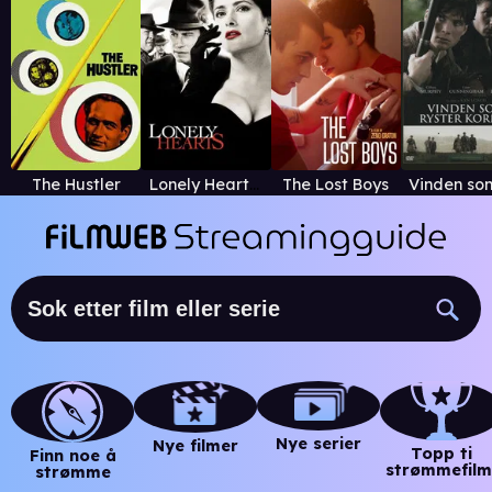
The Hustler
Lonely Hearts Killers
The Lost Boys
Nye serier
Nye filmer
Topp ti
Finn noe å
strømmefilm
strømme