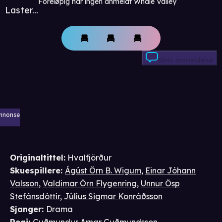
Foreløpig har ingen anmeldt Whale Valley
Laster...
Skriv anmeldelse
nnonse
Originaltittel:
Hvalfjörður
Skuespillere
:
Ágúst Örn B. Wigum
,
Einar Jóhann
Valsson
,
Valdimar Örn Flygenring
,
Unnur Ösp
Stefánsdóttir
,
Júlíus Sigmar Konráðsson
Sjanger
:
Drama