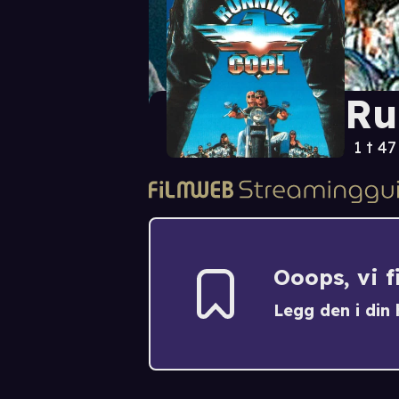
Ru
1 t 4
Ooops, vi 
Legg den i din h