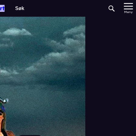
rt
Meny