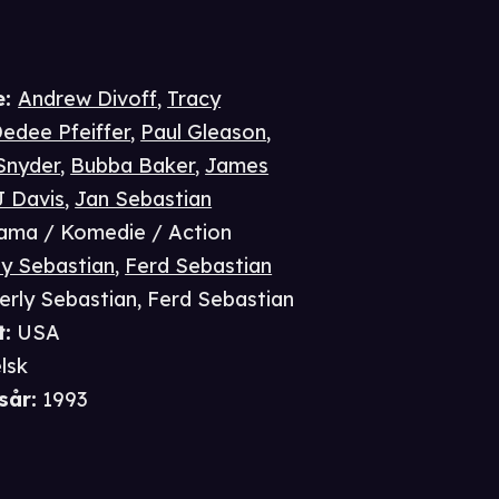
e
:
Andrew Divoff
,
Tracy
edee Pfeiffer
,
Paul Gleason
,
Snyder
,
Bubba Baker
,
James
J Davis
,
Jan Sebastian
ama / Komedie / Action
ly Sebastian
,
Ferd Sebastian
erly Sebastian
,
Ferd Sebastian
t
:
USA
lsk
sår
:
1993