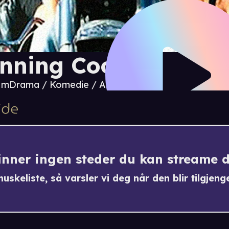
nning Cool
7 m
Drama / Komedie / Action
finner ingen steder du kan streame 
uskeliste, så varsler vi deg når den blir tilgjenge