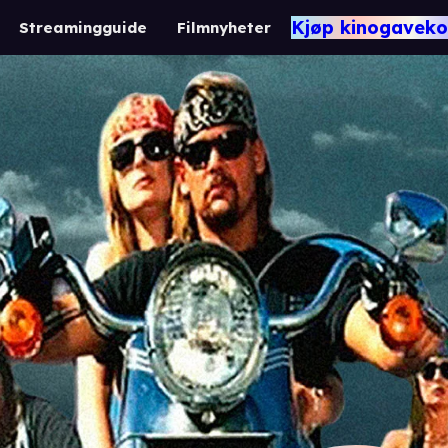
Kjøp kinogaveko
Streamingguide
Filmnyheter