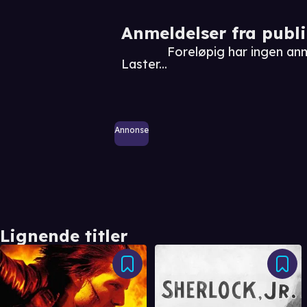
Anmeldelser fra publ
Foreløpig har ingen an
Laster...
Annonse
Lignende titler