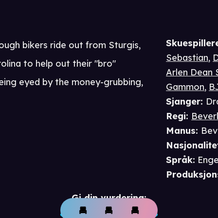
Skuespiller
ugh bikers ride out from Sturgis,
Sebastian
,
D
lina to help out their "bro"
Arlen Dean 
 being eyed by the money-grubbing,
Gammon
,
B
Sjanger
:
Dr
Regi
:
Bever
Manus
:
Bev
Nasjonalite
Språk
:
Enge
Produksjon
Gi din vurdering: