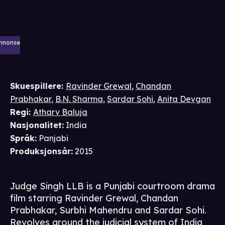
nnonse
Skuespillere
:
Ravinder Grewal
,
Chandan
Prabhakar
,
B.N. Sharma
,
Sardar Sohi
,
Anita Devgan
Regi
:
Atharv Baluja
Nasjonalitet
:
India
Språk
:
Panjabi
Produksjonsår
:
2015
Judge Singh LLB is a Punjabi courtroom drama
film starring Ravinder Grewal, Chandan
Prabhakar, Surbhi Mahendru and Sardar Sohi.
Revolves around the judicial system of India