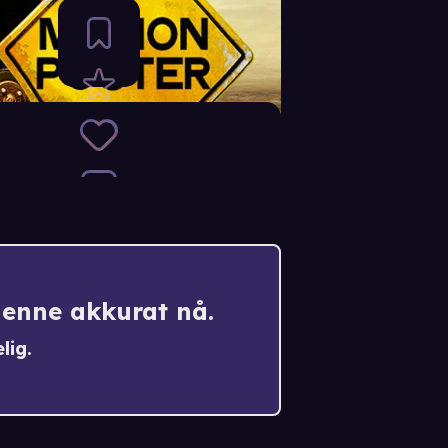
denne akkurat nå.
lig.