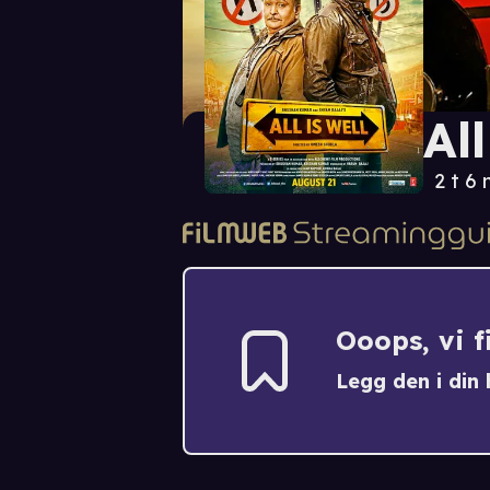
All
2 t 6
Ooops, vi 
Legg den i din h