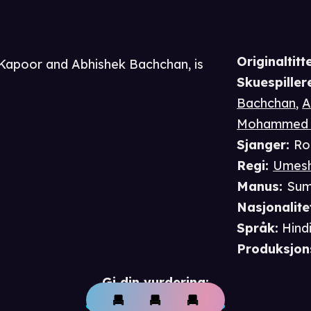
Originaltitte
i Kapoor and Abhishek Bachchan, is
Skuespiller
Bachchan
,
A
Mohammed 
Sjanger
:
Ro
Regi
:
Umesh
Manus
:
Sum
Nasjonalite
Språk
:
Hind
Produksjon
Gi din vurdering: