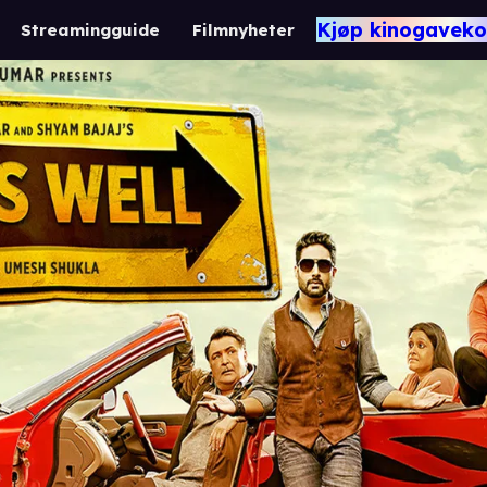
Kjøp kinogaveko
Streamingguide
Filmnyheter