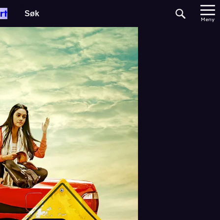
rt
Meny