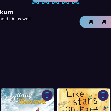
ikum
ldt All is well