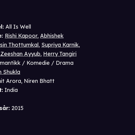
l:
All Is Well
e
:
Rishi Kapoor
,
Abhishek
sin Thottumkal
,
Supriya Karnik
,
Zeeshan Ayyub
,
Herry Tangiri
mantikk / Komedie / Drama
 Shukla
it Arora
,
Niren Bhatt
t
:
India
i
sår
:
2015