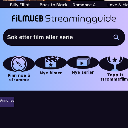
Billy Elliot
Back to Black
Romance & Cigarettes
Love & M
Nye serier
Nye filmer
Topp ti
Finn noe å
strømmefilm
strømme
Annonse