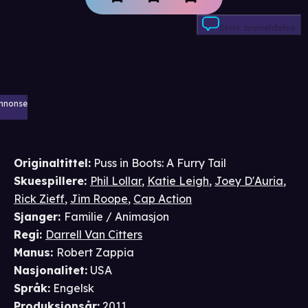
Skriv anmeldelse
nnonse
Originaltittel:
Puss in Boots: A Furry Tail
Skuespillere
:
Phil Lollar
,
Katie Leigh
,
Joey D'Auria
,
Rick Zieff
,
Jim Roope
,
Cap Action
Sjanger
:
Familie / Animasjon
Regi
:
Darrell Van Citters
Manus
:
Robert Zappia
Nasjonalitet
:
USA
Språk
:
Engelsk
Produksjonsår
:
2011