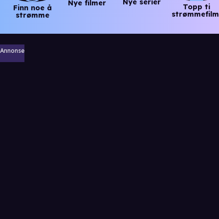
Nye serier
Nye filmer
Topp ti
Finn noe å
strømmefilm
strømme
Annonse