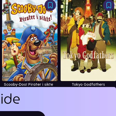
Scooby-Doo! Pirater i sikte! (Norsk tale)
Tokyo Godfathers