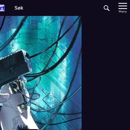
rt
Meny