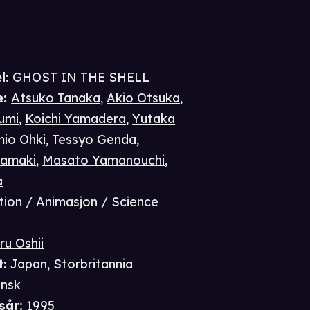
l:
GHOST IN THE SHELL
e
:
Atsuko Tanaka
,
Akio Otsuka
,
umi
,
Koichi Yamadera
,
Yutaka
io Ohki
,
Tessyo Genda
,
amaki
,
Masato Yamanouchi
,
a
tion / Animasjon / Science
u Oshii
t
:
Japan, Storbritannia
nsk
sår
:
1995