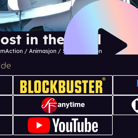
ost in the Shell
 m
Action / Animasjon / Science fiction