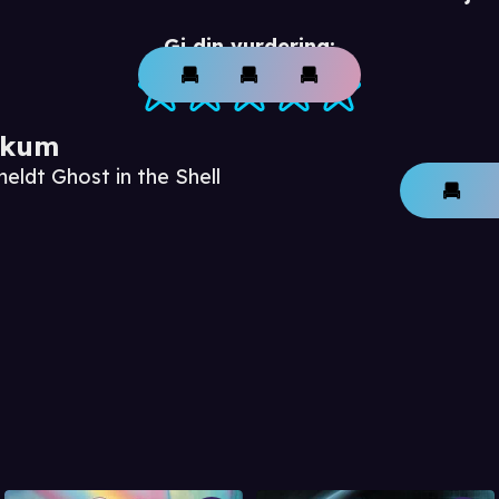
Gi din vurdering:
ikum
eldt Ghost in the Shell