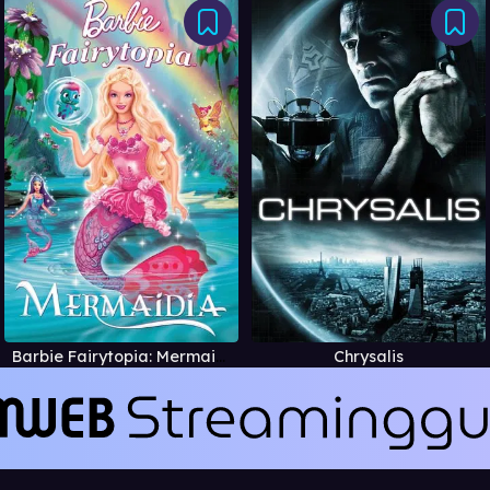
Barbie Fairytopia: Mermaidia
Chrysalis