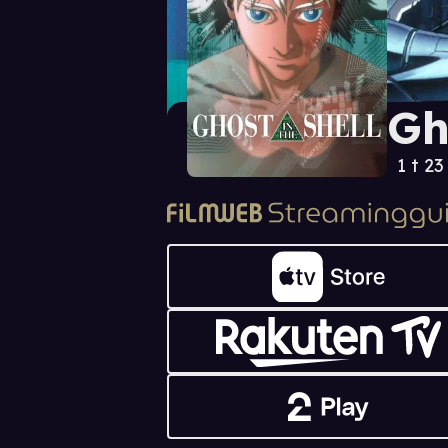
Gh
1 t 23