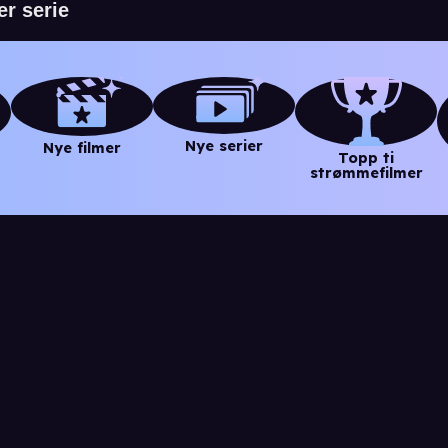
Nye serier
Nye filmer
Topp ti
strømmefilmer