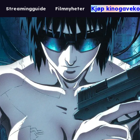
Kjøp kinogaveko
Streamingguide
Filmnyheter