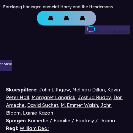
Foreløpig har ingen anmeldt Harry and the Hendersons
Skriv anmeldelse
nnonse
Skuespillere
:
John Lithgow
,
Melinda Dillon
,
Kevin
Peter Hall
,
Margaret Langrick
,
Joshua Rudoy
,
Don
Ameche
,
David Suchet
,
M. Emmet Walsh
,
John
Bloom
,
Lainie Kazan
Sjanger
:
Komedie / Familie / Fantasy / Drama
Regi
:
William Dear