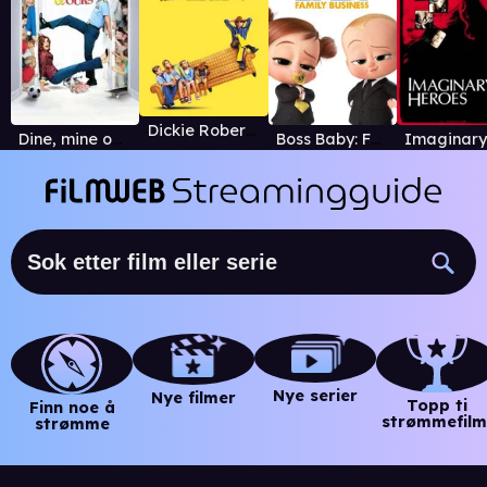
Dickie Roberts: Former Child Star
Dine, mine og våre
Boss Baby: Familiebedriften
Nye serier
Nye filmer
Topp ti
Finn noe å
strømmefilm
strømme