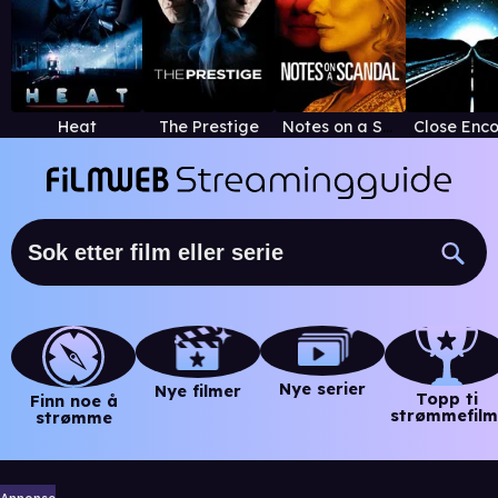
Heat
The Prestige
Notes on a Scandal
Nye serier
Nye filmer
Topp ti
Finn noe å
strømmefilm
strømme