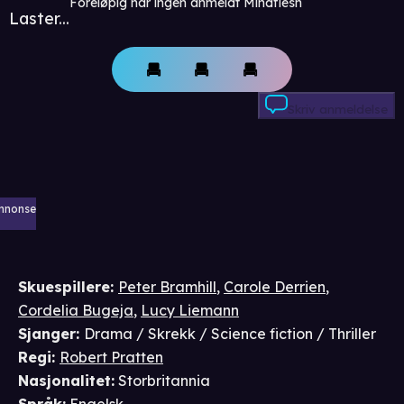
Foreløpig har ingen anmeldt Mindflesh
Laster...
Skriv anmeldelse
nnonse
Skuespillere
:
Peter Bramhill
,
Carole Derrien
,
Cordelia Bugeja
,
Lucy Liemann
Sjanger
:
Drama / Skrekk / Science fiction / Thriller
Regi
:
Robert Pratten
Nasjonalitet
:
Storbritannia