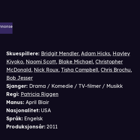
nnonse
Skuespillere
:
Bridgit Mendler
,
Adam Hicks
,
Hayley
Kiyoko
,
Naomi Scott
,
Blake Michael
,
Christopher
McDonald
,
Nick Roux
,
Tisha Campbell
,
Chris Brochu
,
Bob Jesser
Sjanger
:
Drama / Komedie / TV-filmer / Musikk
Regi
:
Patricia Riggen
Manus
:
April Blair
Nasjonalitet
:
USA
Språk
:
Engelsk
Produksjonsår
:
2011