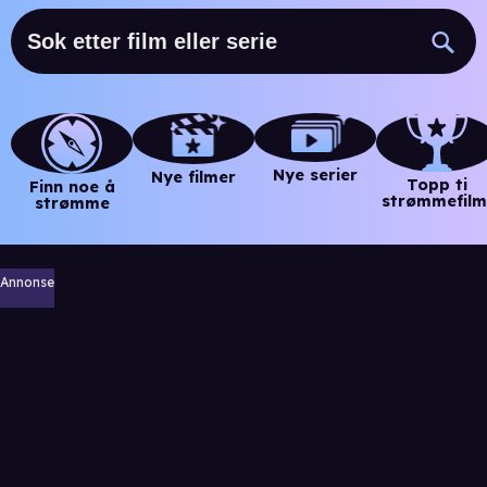
Nye serier
Nye filmer
Topp ti
Finn noe å
strømmefilm
strømme
Annonse