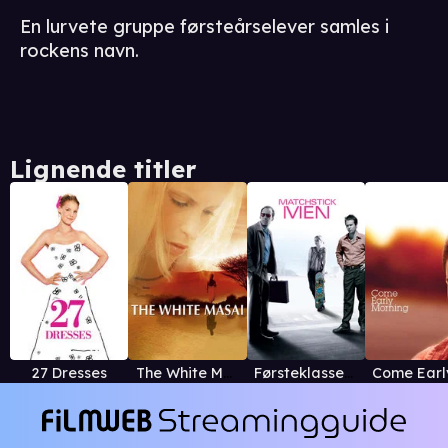
En lurvete gruppe førsteårselever samles i
rockens navn.
Lignende titler
27 Dresses
The White Masai
Førsteklasses svindlere