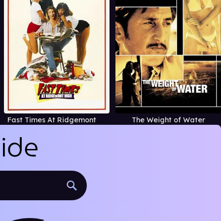
Fast Times At Ridgemont High
The Weight of Water