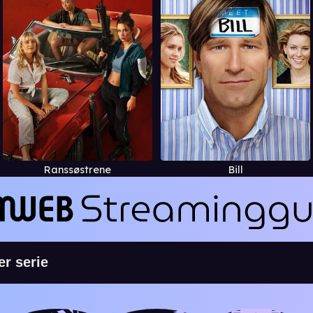
Ranssøstrene
Bill