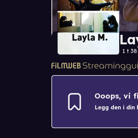
La
1 t 3
Ooops, vi 
Legg den i din h