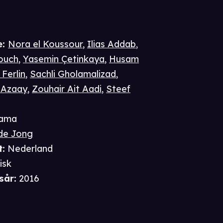
e
:
Nora el Koussour
,
Ilias Addab
,
ouch
,
Yasemin Çetinkaya
,
Husam
 Ferlin
,
Sachli Gholamalizad
,
Azaay
,
Zouhair Ait Aadi
,
Steef
ama
 de Jong
t
:
Nederland
isk
sår
:
2016