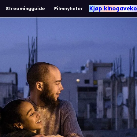
Kjøp kinogaveko
Streamingguide
Filmnyheter