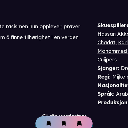
Skuespiller
e rasismen hun opplever, prøver
Hassan Akk
 å finne tilhørighet i en verden
Chadat
,
Karl
Mohammed 
Cuijpers
Sjanger
:
Dr
Regi
:
Mijke
Nasjonalite
Språk
:
Arab
Produksjon
Gi din vurdering: