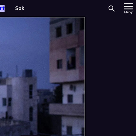
rt
Meny