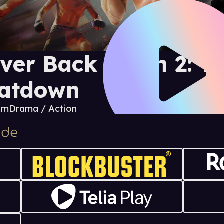
ver Back Down 2: T
atdown
9 m
Drama / Action