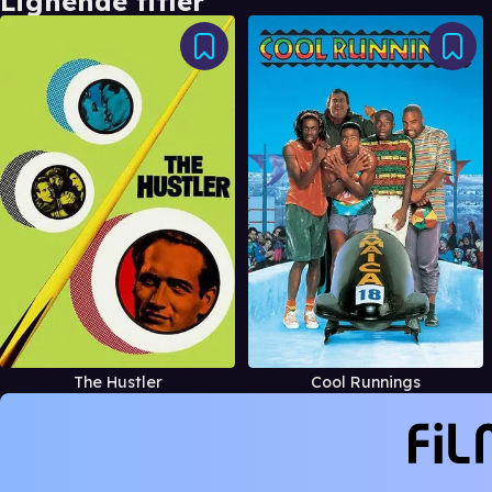
Lignende titler
The Hustler
Cool Runnings