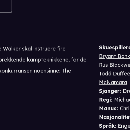
Skuespiller
Walker skal instruere fire
Bryant Ban
sbrekkende kampteknikkene, for de
Rus Blackwe
 konkurransen noensinne: The
Todd Duffe
McNamara
Sjanger
:
Dr
Regi
:
Michae
Manus
:
Chr
Nasjonalite
Språk
:
Enge