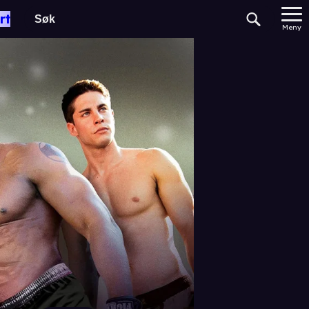
rt
Meny