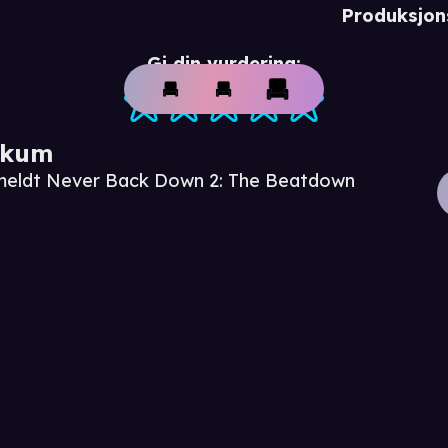
Produksjon
Gi din vurdering:
ikum
nmeldt Never Back Down 2: The Beatdown