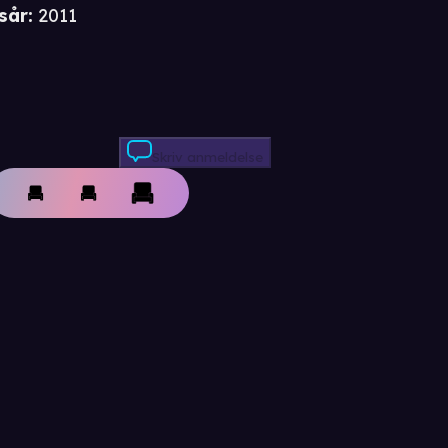
sår
:
2011
Skriv anmeldelse