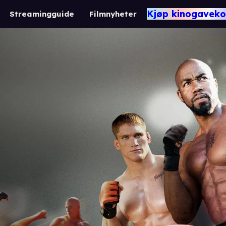
Kjøp kinogaveko
Streamingguide
Filmnyheter