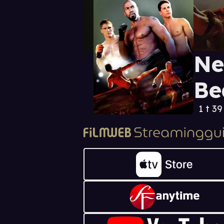
Ne
Be
1 t 3