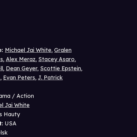
e
:
Michael Jai White
,
Gralen
ks
,
Alex Meraz
,
Stacey Asaro
,
ll
,
Dean Geyer
,
Scottie Epstein
,
e
,
Evan Peters
,
J. Patrick
ama / Action
l Jai White
is Hauty
t
:
USA
lsk