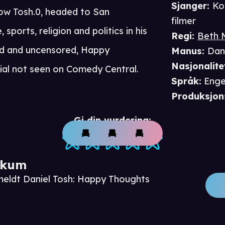
Sjanger
:
Ko
how Tosh.0, headed to San
filmer
sports, religion and politics in his
Regi
:
Beth 
ded and uncensored, Happy
Manus
:
Dan
Nasjonalite
ial not seen on Comedy Central.
Språk
:
Enge
Produksjon
Gi din vurdering:
ikum
meldt Daniel Tosh: Happy Thoughts