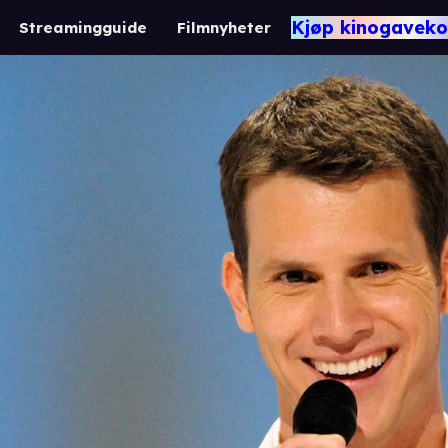
Kjøp kinogaveko
Streamingguide
Filmnyheter