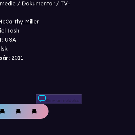
medie / Dokumentar / TV-
McCarthy-Miller
iel Tosh
t
:
USA
lsk
sår
:
2011
Skriv anmeldelse