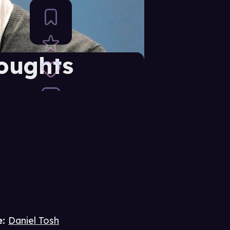
oughts
e
:
Daniel Tosh