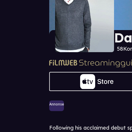
Da
58
Kom
Annonse
Following his acclaimed debut sp