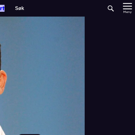
rt
Meny