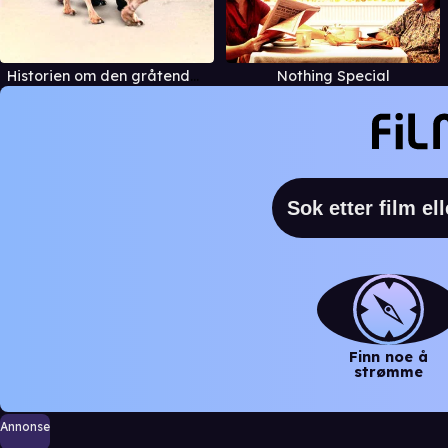
Historien om den gråtende kamel
Nothing Special
Finn noe å
strømme
Annonse