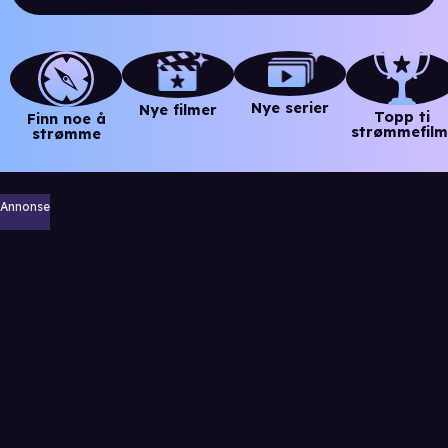
Nye serier
Nye filmer
Topp ti
Finn noe å
strømmefilm
strømme
Annonse