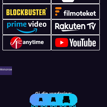
Annonse
Gi din vurdering: