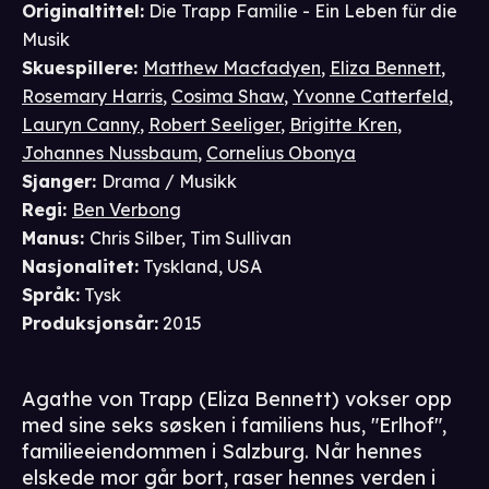
Originaltittel:
Die Trapp Familie - Ein Leben für die
Musik
Skuespillere
:
Matthew Macfadyen
,
Eliza Bennett
,
Rosemary Harris
,
Cosima Shaw
,
Yvonne Catterfeld
,
Lauryn Canny
,
Robert Seeliger
,
Brigitte Kren
,
Johannes Nussbaum
,
Cornelius Obonya
Sjanger
:
Drama / Musikk
Regi
:
Ben Verbong
Manus
:
Chris Silber
,
Tim Sullivan
Nasjonalitet
:
Tyskland, USA
Språk
:
Tysk
Produksjonsår
:
2015
Agathe von Trapp (Eliza Bennett) vokser opp
med sine seks søsken i familiens hus, "Erlhof",
familieeiendommen i Salzburg. Når hennes
elskede mor går bort, raser hennes verden i