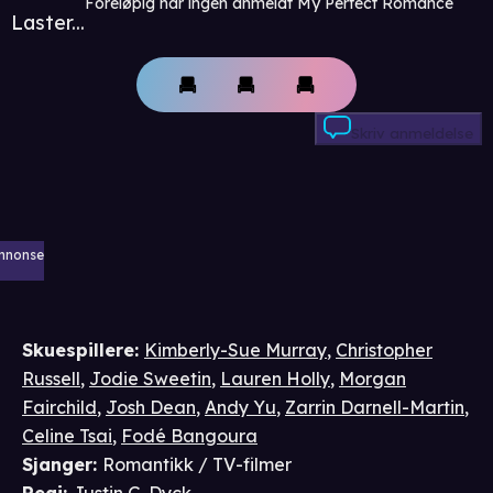
Foreløpig har ingen anmeldt My Perfect Romance
Laster...
Skriv anmeldelse
nnonse
Skuespillere
:
Kimberly-Sue Murray
,
Christopher
Russell
,
Jodie Sweetin
,
Lauren Holly
,
Morgan
Fairchild
,
Josh Dean
,
Andy Yu
,
Zarrin Darnell-Martin
,
Celine Tsai
,
Fodé Bangoura
Sjanger
:
Romantikk / TV-filmer