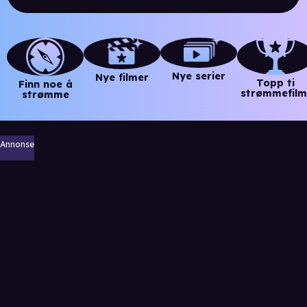
Nye serier
Nye filmer
Topp ti
Finn noe å
strømmefilm
strømme
Annonse