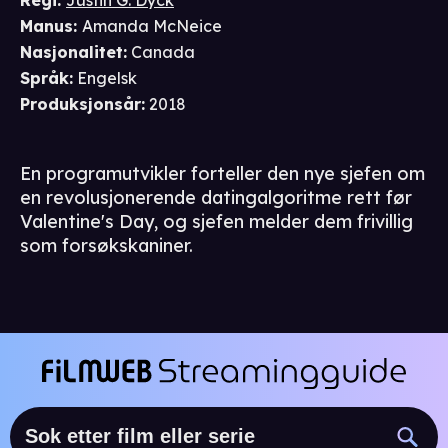
Regi
:
Justin G. Dyck
Manus
:
Amanda McNeice
Nasjonalitet
:
Canada
Språk
:
Engelsk
Produksjonsår
:
2018
En programutvikler forteller den nye sjefen om
en revolusjonerende datingalgoritme rett før
Valentine's Day, og sjefen melder dem frivillig
som forsøkskaniner.