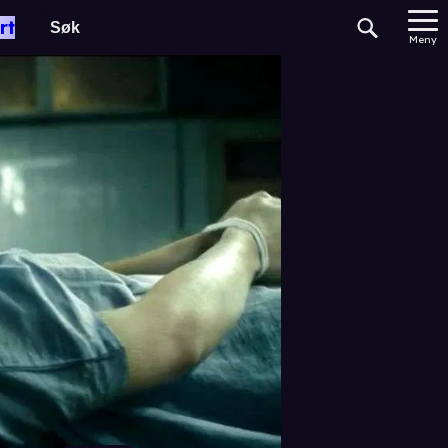
rt
Meny