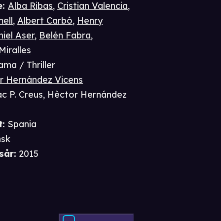
e
:
Alba Ribas
,
Cristian Valencia
,
ell
,
Albert Carbó
,
Henry
iel Aser
,
Belén Fabra
,
Miralles
ama / Thriller
r Hernández Vicens
c P. Creus
,
Hèctor Hernández
t
:
Spania
nsk
sår
:
2015