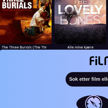
The Three Burials (The Three Burials of Melquiades Estrada)
Alle mine kjære