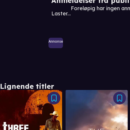
Anmeldelser fra publ
Foreløpig har ingen an
Laster...
Annonse
Lignende titler