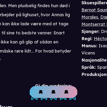
Skuespiller
den. Men pludselig findes hun død i
Bernat Saum
rbejder på lighuset, hvor Annas lig
Morales
,
Dan
n kan ikke lade være med at tage
Montserrat 
Sjanger
:
Dr
til sine to bedste venner. Snart
Regi
:
Hècto
ikke kan gå glip af sådan en
Manus
:
Isaa
, måske røre lidt… For hvad betyder
Vicens
?
Nasjonalite
Språk
:
Spa
Produksjon
Gi din vurdering: