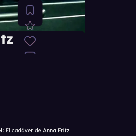
tz
l:
El cadáver de Anna Fritz