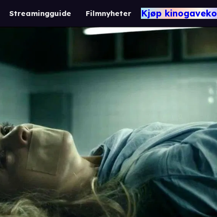
Kjøp kinogaveko
Streamingguide
Filmnyheter