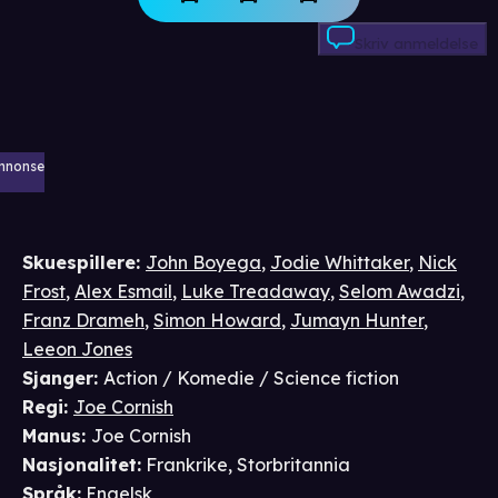
Skriv anmeldelse
nnonse
Skuespillere
:
John Boyega
,
Jodie Whittaker
,
Nick
Frost
,
Alex Esmail
,
Luke Treadaway
,
Selom Awadzi
,
Franz Drameh
,
Simon Howard
,
Jumayn Hunter
,
Leeon Jones
Sjanger
:
Action / Komedie / Science fiction
Regi
:
Joe Cornish
Manus
:
Joe Cornish
Nasjonalitet
:
Frankrike, Storbritannia
Språk
:
Engelsk