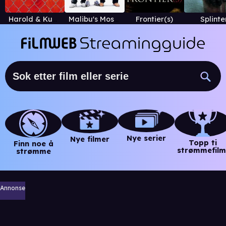
Harold & Kumar Escape From Guantanamo Bay
Malibu's Most Wanted
Frontier(s)
Splinte
Nye serier
Nye filmer
Topp ti
Finn noe å
strømmefilm
strømme
Annonse