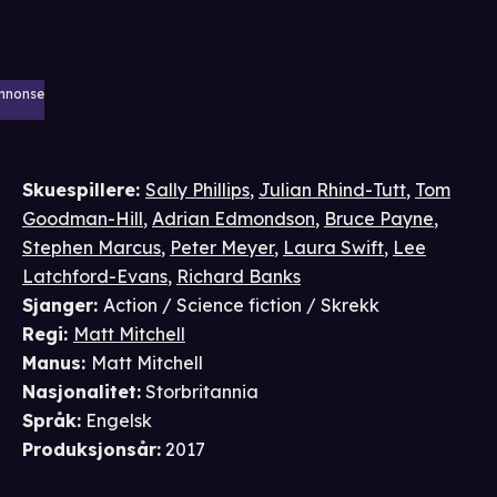
nnonse
Skuespillere
:
Sally Phillips
,
Julian Rhind-Tutt
,
Tom
Goodman-Hill
,
Adrian Edmondson
,
Bruce Payne
,
Stephen Marcus
,
Peter Meyer
,
Laura Swift
,
Lee
Latchford-Evans
,
Richard Banks
Sjanger
:
Action / Science fiction / Skrekk
Regi
:
Matt Mitchell
Manus
:
Matt Mitchell
Nasjonalitet
:
Storbritannia
Språk
:
Engelsk
Produksjonsår
:
2017