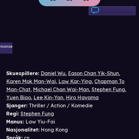
Skriv anmeldelse
nnonse
Skuespillere
:
Daniel Wu
,
Eason Chan Yik-Shun
,
Karen Mok Man-Wai
,
Law Kar-Ying
,
Chapman To
Man-Chat
,
Michael Chan Wai-Man
,
Stephen Fung
,
Yuen Biao
,
Lee Kin-Yan
,
Hiro Hayama
Sjanger
:
Thriller / Action / Komedie
Regi
:
Stephen Fung
Manus
:
Law Yiu-Fai
Nasjonalitet
:
Hong Kong
Språk
:
cn