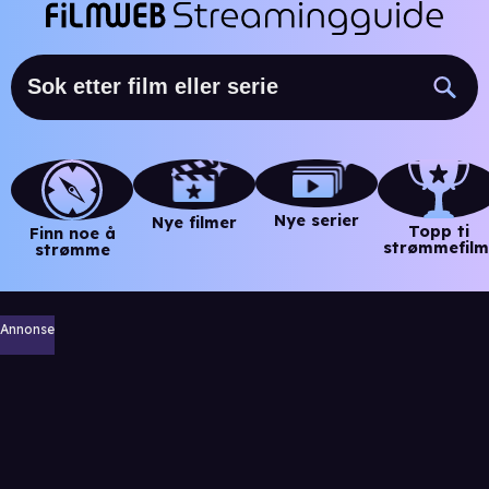
Nye serier
Nye filmer
Topp ti
Finn noe å
strømmefilm
strømme
Annonse