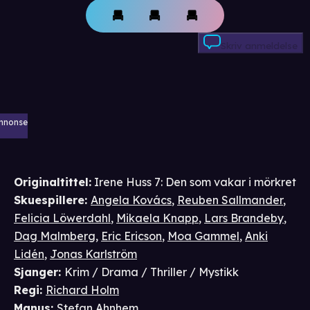
Skriv anmeldelse
nnonse
Originaltittel:
Irene Huss 7: Den som vakar i mörkret
Skuespillere
:
Angela Kovács
,
Reuben Sallmander
,
Felicia Löwerdahl
,
Mikaela Knapp
,
Lars Brandeby
,
Dag Malmberg
,
Eric Ericson
,
Moa Gammel
,
Anki
Lidén
,
Jonas Karlström
Sjanger
:
Krim / Drama / Thriller / Mystikk
Regi
:
Richard Holm
Manus
:
Stefan Ahnhem