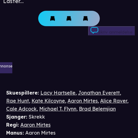
Laster...
Skriv anmeldelse
nnonse
Skuespillere
:
Lacy Hartselle
,
Jonathan Everett
,
Rae Hunt
,
Kate Kilcoyne
,
Aaron Mirtes
,
Alice Raver
,
Cale Adcock
,
Michael T. Flynn
,
Brad Belemjian
Sjanger
:
Skrekk
Regi
:
Aaron Mirtes
Manus
:
Aaron Mirtes