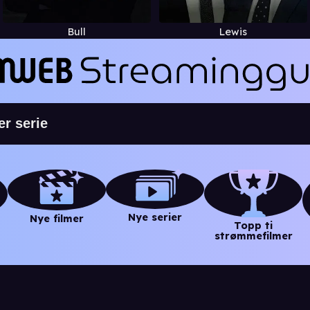
Bull
Lewis
Nye serier
Nye filmer
Topp ti
strømmefilmer