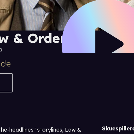
w & Order: UK
a
Skuespiller
the-headlines" storylines, Law &