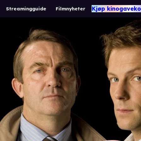
Kjøp kinogaveko
Streamingguide
Filmnyheter