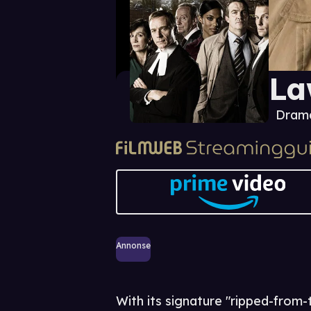
La
Dram
Annonse
With its signature "ripped-from-