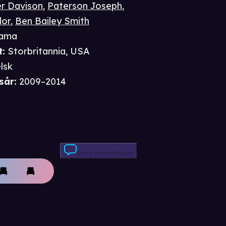
r Davison
,
Paterson Joseph
,
lor
,
Ben Bailey Smith
ama
t
:
Storbritannia, USA
lsk
sår
:
2009–2014
Skriv anmeldelse