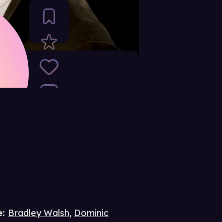
e
:
Bradley Walsh
,
Dominic