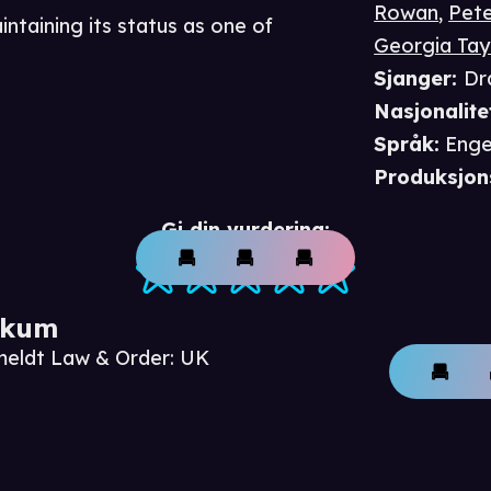
Rowan
,
Pete
intaining its status as one of
Georgia Tay
Sjanger
:
Dr
Nasjonalite
Språk
:
Enge
Produksjon
Gi din vurdering:
ikum
meldt Law & Order: UK