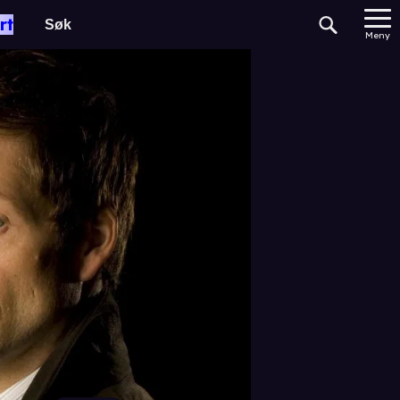
rt
Meny