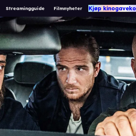
Kjøp kinogaveko
Streamingguide
Filmnyheter