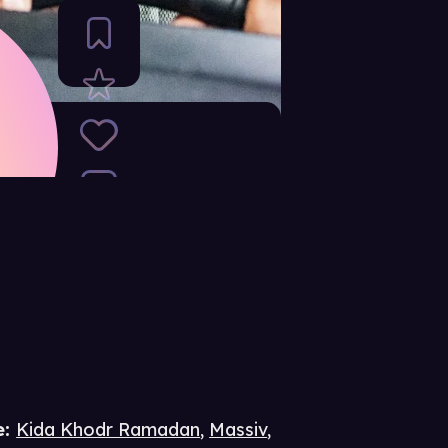
e
:
Kida Khodr Ramadan
,
Massiv
,