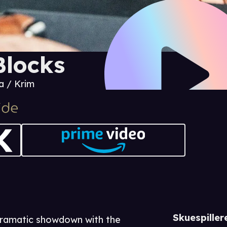
Blocks
 / Krim
Skuespiller
dramatic showdown with the