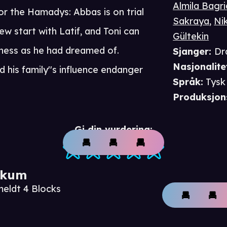
Almila Bagri
or the Hamadys: Abbas is on trial
Sakraya
,
Nik
w start with Latif, and Toni can
Gültekin
siness as he had dreamed of.
Sjanger
:
Dr
Nasjonalite
 his family''s influence endanger
Språk
:
Tysk
Produksjon
Gi din vurdering:
ikum
meldt 4 Blocks