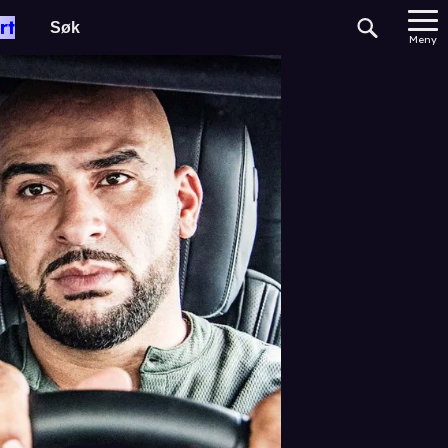
rt
Meny