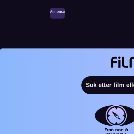
Annonse
Finn noe å