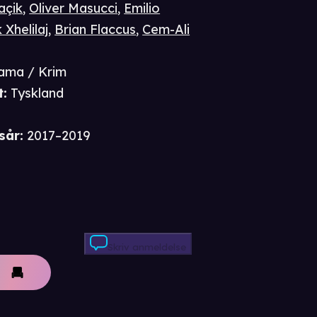
açik
,
Oliver Masucci
,
Emilio
 Xhelilaj
,
Brian Flaccus
,
Cem-Ali
ama / Krim
t
:
Tyskland
sår
:
2017–2019
Skriv anmeldelse