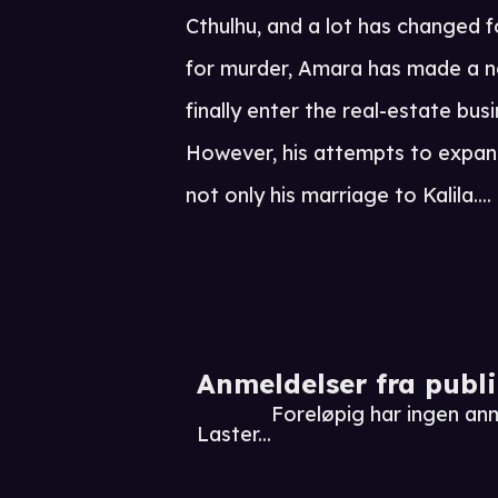
Cthulhu, and a lot has changed f
for murder, Amara has made a ne
finally enter the real-estate bu
However, his attempts to expand
not only his marriage to Kalila....
Anmeldelser fra publ
Foreløpig har ingen an
Laster...