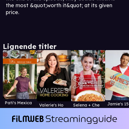
the most &quot;worth it&quot; at its given
price.
Lignende titler
Pati's Mexican Table
Valerie's Home Cooking
Selena + Chef: Home for the Holidays