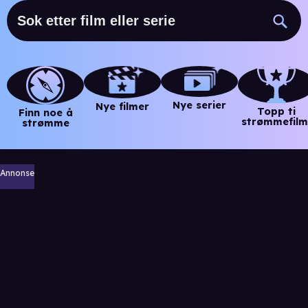
Nye serier
Nye filmer
Topp ti
Finn noe å
strømmefilm
strømme
Annonse