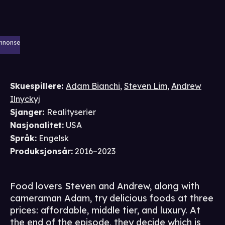
nnonse
Skuespillere
:
Adam Bianchi
,
Steven Lim
,
Andrew
Ilnyckyj
Sjanger
:
Realityserier
Nasjonalitet
:
USA
Språk
:
Engelsk
Produksjonsår
:
2016–2023
Food lovers Steven and Andrew, along with
cameraman Adam, try delicious foods at three
prices: affordable, middle tier, and luxury. At
the end of the episode, they decide which is