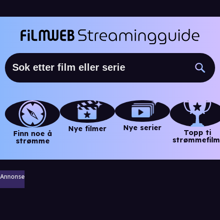
Nye serier
Nye filmer
Topp ti
Finn noe å
strømmefilm
strømme
Annonse