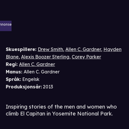
nnonse
Skuespillere
:
Drew Smith
,
Allen C. Gardner
,
Hayden
Blane
,
Alexis Boozer Sterling
,
Corey Parker
Regi
:
Allen C. Gardner
Manus
:
Allen C. Gardner
Språk
:
Engelsk
Produksjonsår
:
2013
Inspiring stories of the men and women who
climb El Capitan in Yosemite National Park.