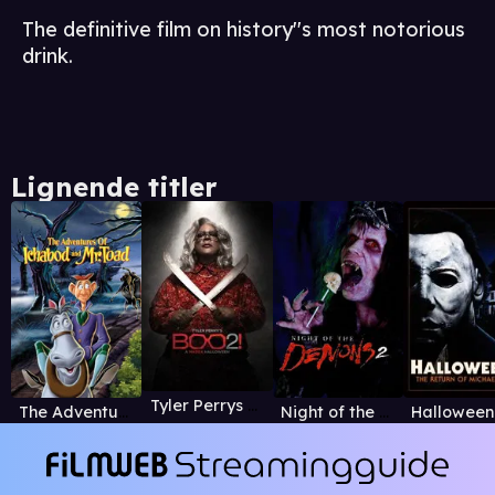
The definitive film on history''s most notorious
drink.
Lignende titler
Tyler Perrys Boo 2! - A Madea Halloween
The Adventures of Ichabod and Mr. Toad
Night of the Demons 2