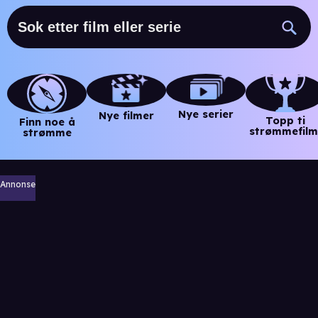
Nye serier
Nye filmer
Topp ti
Finn noe å
strømmefilm
strømme
Annonse