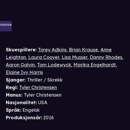
nnonse
Skuespillere
:
Torey Adkins
,
Brian Krause
,
Anne
Leighton
,
Laura Coover
,
Lisa Musser
,
Danny Rhodes
,
Aaron Galvin
,
Tom Lodewyck
,
Marika Engelhardt
,
Elaine Ivy Harris
Sjanger
:
Thriller / Skrekk
Regi
:
Tyler Christensen
Manus
:
Tyler Christensen
Nasjonalitet
:
USA
Språk
:
Engelsk
Produksjonsår
:
2016