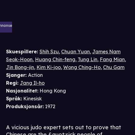
nnonse
Skuespillere
:
Shih Szu
,
Chuan Yuan
,
James Nam
Seok-Hoon
,
Huang Chin-feng
,
Tung Lin
,
Fang Mian
,
Jin Bong-jin
,
Kim Ki-joo
,
Wong Ching-Ho
,
Chu Gam
Sjanger
:
Action
Regi
:
Jang Il-ho
Nasjonalitet
:
Hong Kong
Språk
:
Kinesisk
Produksjonsår
:
1972
A vicious judo expert sets out to prove that
Chinese are the &quot;sick people of