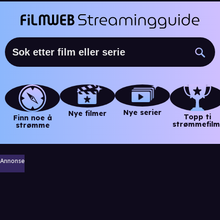
Nye serier
Nye filmer
Topp ti
Finn noe å
strømmefilm
strømme
Annonse