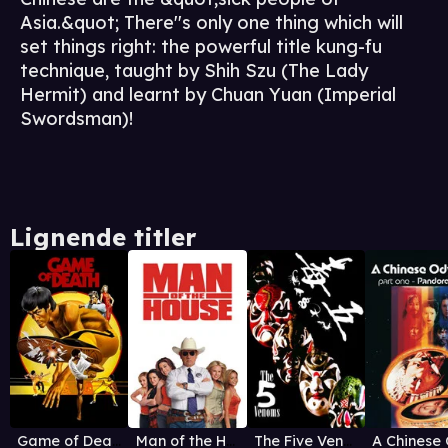
Asia.&quot; There''s only one thing which will
set things right: the powerful title kung-fu
technique, taught by Shih Szu (The Lady
Hermit) and learnt by Chuan Yuan (Imperial
Swordsman)!
Lignende titler
Game of Death (1978)
Man of the House
The Five Venoms