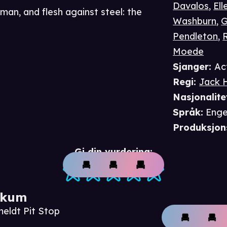
Davalos
,
Ell
man, and flesh against steel: the
Washburn
,
G
Pendleton
,
Moede
Sjanger
:
Ac
Regi
:
Jack H
Nasjonalite
Språk
:
Enge
Produksjon
Gi din vurdering:
ikum
meldt Pit Stop