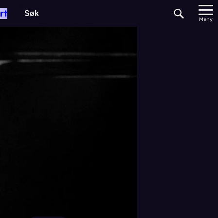
rt
Meny