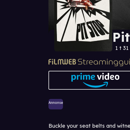
Pi
1 t 31
Annonse
Buckle your seat belts and wit