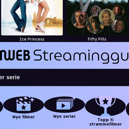
Ice Princess
Fifty Pills
Nye serier
Nye filmer
Topp ti
strømmefilmer