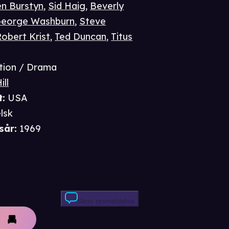
en Burstyn
,
Sid Haig
,
Beverly
eorge Washburn
,
Steve
Robert Krist
,
Ted Duncan
,
Titus
tion / Drama
ill
t
:
USA
lsk
sår
:
1969
Skriv anmeldelse