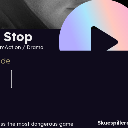
t Stop
 m
Action / Drama
Skuespiller
ness the most dangerous game