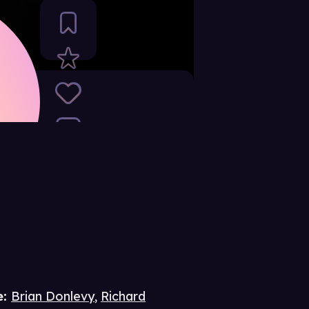
e
:
Brian Donlevy
,
Richard