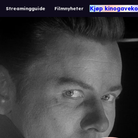
Kjøp kinogaveko
Streamingguide
Filmnyheter