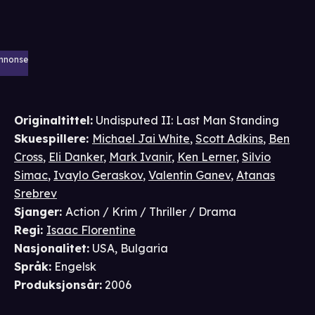
nnonse
Originaltittel:
Undisputed II: Last Man Standing
Skuespillere
:
Michael Jai White
,
Scott Adkins
,
Ben
Cross
,
Eli Danker
,
Mark Ivanir
,
Ken Lerner
,
Silvio
Simac
,
Ivaylo Geraskov
,
Valentin Ganev
,
Atanas
Srebrev
Sjanger
:
Action / Krim / Thriller / Drama
Regi
:
Isaac Florentine
Nasjonalitet
:
USA, Bulgaria
Språk
:
Engelsk
Produksjonsår
:
2006