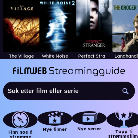
The Village
White Noise 2: The Light
Perfect Stranger
Nye serier
Nye filmer
Topp ti
Finn noe å
strømmefilm
strømme