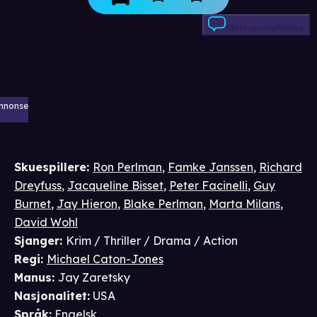
Skriv anmeldelse
nnonse
Skuespillere
:
Ron Perlman
,
Famke Janssen
,
Richard
Dreyfuss
,
Jacqueline Bisset
,
Peter Facinelli
,
Guy
Burnet
,
Jay Hieron
,
Blake Perlman
,
Marta Milans
,
David Wohl
Sjanger
:
Krim / Thriller / Drama / Action
Regi
:
Michael Caton-Jones
Manus
:
Jay Zaretsky
Nasjonalitet
:
USA
Språk
:
Engelsk