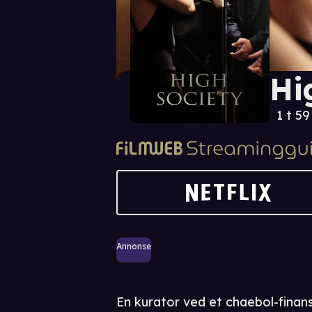
Hi
1 t 5
Annonse
En kurator ved et chaebol-fina