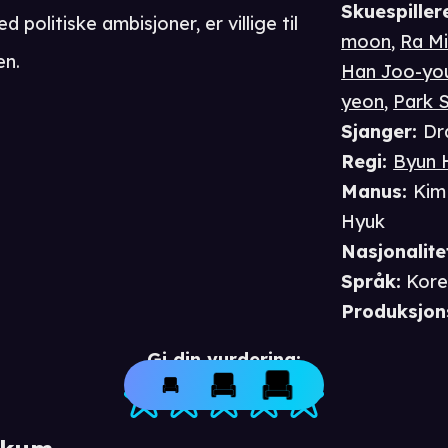
Skuespiller
olitiske ambisjoner, er villige til
moon
,
Ra Mi
en.
Han Joo-yo
yeon
,
Park 
Sjanger
:
Dr
Regi
:
Byun 
Manus
:
Kim
Hyuk
Nasjonalite
Språk
:
Kore
Produksjon
Gi din vurdering: