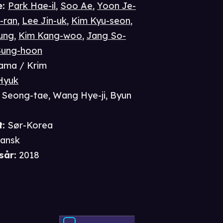
e
:
Park Hae-il
,
Soo Ae
,
Yoon Je-
-ran
,
Lee Jin-uk
,
Kim Kyu-seon
,
ung
,
Kim Kang-woo
,
Jang So-
Sung-hoon
ama / Krim
Hyuk
 Seong-tae
,
Wang Hye-ji
,
Byun
t
:
Sør-Korea
ansk
sår
:
2018