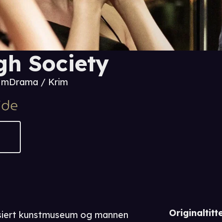
gh Society
9 m
Drama / Krim
Originaltitte
nsiert kunstmuseum og mannen