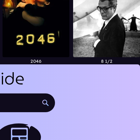
2046
8 1/2