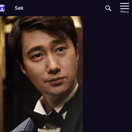
rt
Meny