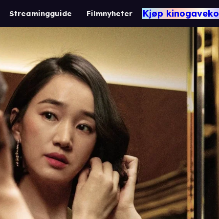
Kjøp kinogaveko
Streamingguide
Filmnyheter