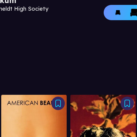
ikum
meldt High Society