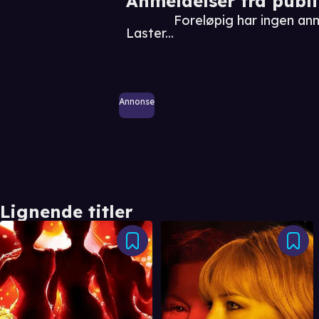
Anmeldelser fra publ
Foreløpig har ingen an
Laster...
Annonse
Lignende titler